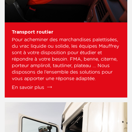
service efficace et attentionné.
Transport routier
Pour acheminer des marchandises palettisées,
du vrac liquide ou solide, les équipes Mauffrey
sont à votre disposition pour étudier et
répondre à votre besoin. FMA, benne, citerne,
porteur ampliroll, tautliner, plateau ... Nous
disposons de l’ensemble des solutions pour
vous apporter une réponse adaptée.
En savoir plus