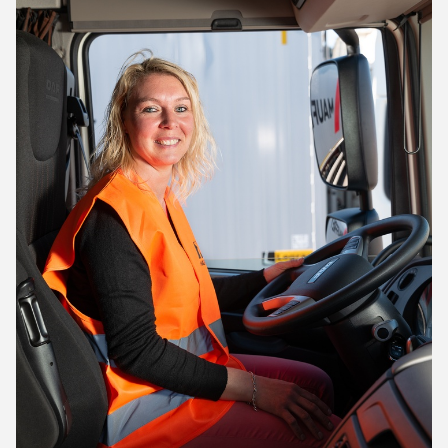
Nous assurons un service de transport complet.
Ensemble, nous définissons la fréquence, les dates
et les horaires ajustés. Notre équipe de chauffeurs
récupèrent votre marchandise et la livrent à bon
port.
Services d’ingénieure et de conseil
Le transport et l'organisation sont des piliers de
votre activité qui contribuent majoritairement à
assurer la performance de votre entreprise et la
satisfaction de vos clients. Véritable levier de la
performance globale d'une société, le transport
contribue à fidéliser vos clients et à valoriser votre
image de marque. L’entreprises de transport
Transports Mauffrey Franche-Comté située à
Sellières vous garantie une réactivité optimale et des
prestations de qualité.
L’avantage des solutions de transport à Sellières,
apportées par Transports Mauffrey Franche-Comté
pour votre entreprise c’est de vous assurer un