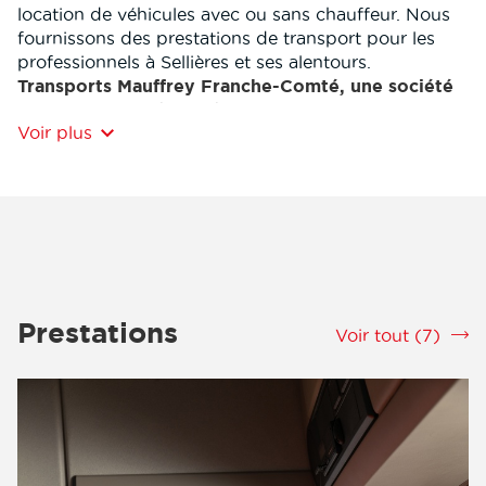
location de véhicules avec ou sans chauffeur. Nous
fournissons des prestations de transport pour les
professionnels à Sellières et ses alentours.
Transports Mauffrey Franche-Comté, une société
de transport spécialisée
Voir plus
Nos diverses prestations s'adapteront aux
spécificités de vos marchandises. Bénéficiez de
notre expertise des différentes industries et secteurs
nécéssitant nos services.
L’entreprise Transports Mauffrey Franche-Comté est
attachée à l’amélioration continue de ses méthodes
de transport pour améliorer en permanence
l'efficacité et la productivité du service. Notamment
Prestations
Voir tout (7)
srLabel
dans le domaine industriel, l’entreprise de transport
Transports Mauffrey Franche-Comté développe tout
les services nécéssaire aux transports ainsi qu’a
l’organisation de ceux-ci.
Nous nous occupons du transport de vos
marchandises à Sellières