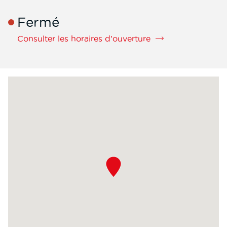
Comté
de
téléphone
Fermé
de
la
Consulter les horaires d'ouverture
filiale
Transports
Mauffrey
Franche-
Comté