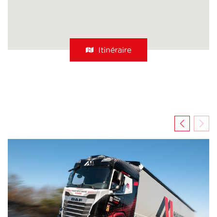
Itinéraire
jusqu'a
la
filiale
Transports
Mauffrey
Franche-
Comté