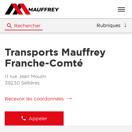
Menu
Rubriques
Rechercher
Transports Mauffrey
Franche-Comté
11 rue Jean Moulin
39230 Sellières
Recevoir les coordonnées
de
la
filiale
Transports
Appeler
Afficher
Mauffrey
le
Franche-
numéro