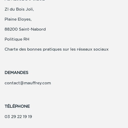
ZI du Bois Joli,
Plaine Eloyes,
88200 Saint-Nabord
(ouvre
Politique RH
dans
une
(ouvre
Charte des bonnes pratiques sur les réseaux sociaux
nouvelle
dans
fenêtre)
une
nouvelle
fenêtre)
DEMANDES
(ouvre
contact@mauffrey.com
dans
une
nouvelle
fenêtre)
TÉLÉPHONE
(ouvre
03 29 22 19 19
dans
une