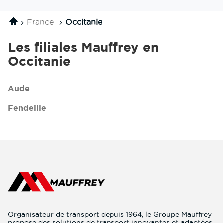
Transports
la
Mauffrey
filiale
Accueil
France
Occitanie
Transports
Occitanie
Mauffrey
Occitanie
Les filiales Mauffrey en
Occitanie
Aude
Fendeille
Organisateur de transport depuis 1964, le Groupe Mauffrey
propose des solutions de transport innovantes et adaptées