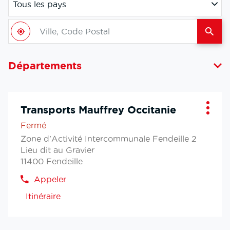
Tous les pays
Filtrer
par
Ville,
pays
À
,
Une
Code
proximité
trouver
filiale
Postal
une
Mauf
filiale
Départements
Mauffrey
Transports Mauffrey Occitanie
Filiale
Plus
:
d'opt
Fermé
Zone d'Activité Intercommunale Fendeille 2
Lieu dit au Gravier
11400 Fendeille
Appeler
Afficher
le
Itinéraire
jusqu'a
numéro
de
la
téléphone
filiale
de