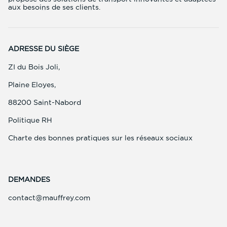
aux besoins de ses clients.
ADRESSE DU SIÈGE
ZI du Bois Joli,
Plaine Eloyes,
88200 Saint-Nabord
(ouvre
Politique RH
dans
une
(ouvre
Charte des bonnes pratiques sur les réseaux sociaux
nouvelle
dans
fenêtre)
une
nouvelle
fenêtre)
DEMANDES
(ouvre
contact@mauffrey.com
dans
une
nouvelle