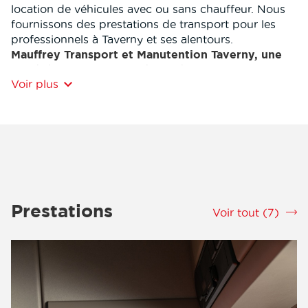
location de véhicules avec ou sans chauffeur. Nous
fournissons des prestations de transport pour les
professionnels à Taverny et ses alentours.
Mauffrey Transport et Manutention Taverny, une
société de transport spécialisée
Voir plus
Nos diverses prestations s'adapteront aux
spécificités de vos marchandises. Bénéficiez de
notre expertise des différentes industries et secteurs
nécéssitant nos services.
L’entreprise Mauffrey Transport et Manutention
Taverny est attachée à l’amélioration continue de ses
méthodes de transport pour améliorer en
permanence l'efficacité et la productivité du service.
Prestations
Voir tout (7)
srLabel
Notamment dans le domaine industriel, l’entreprise
de transport Mauffrey Transport et Manutention
Taverny développe tout les services nécéssaire aux
transports ainsi qu’a l’organisation de ceux-ci.
Nous nous occupons du transport de vos
marchandises à Taverny