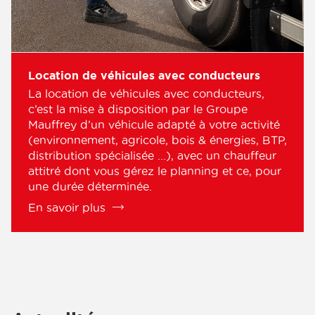
Location de véhicules avec conducteurs
La location de véhicules avec conducteurs,
c’est la mise à disposition par le Groupe
Mauffrey d’un véhicule adapté à votre activité
(environnement, agricole, bois & énergies, BTP,
distribution spécialisée ...), avec un chauffeur
attitré dont vous gérez le planning et ce, pour
une durée déterminée.
En savoir plus