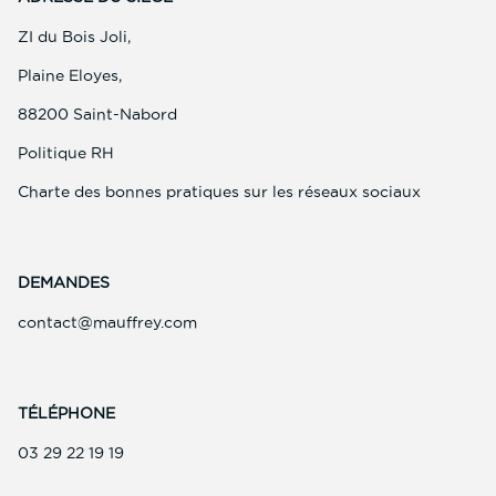
ZI du Bois Joli,
Plaine Eloyes,
88200 Saint-Nabord
(ouvre
Politique RH
dans
une
(ouvre
Charte des bonnes pratiques sur les réseaux sociaux
nouvelle
dans
fenêtre)
une
nouvelle
fenêtre)
DEMANDES
(ouvre
contact@mauffrey.com
dans
une
nouvelle
fenêtre)
TÉLÉPHONE
(ouvre
03 29 22 19 19
dans
une