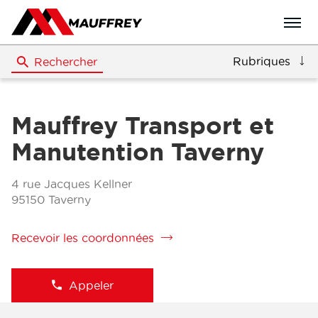
Menu
Rubriques
Rechercher
Mauffrey Transport et
Manutention Taverny
4 rue Jacques Kellner
95150 Taverny
Recevoir les coordonnées
de
la
filiale
Mauffrey
Appeler
Afficher
Transport
le
et
numéro