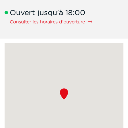
Manutention
de
Taverny
téléphone
Ouvert jusqu'à 18:00
de
la
Consulter les horaires d'ouverture
filiale
Mauffrey
Transport
et
Manutention
Taverny