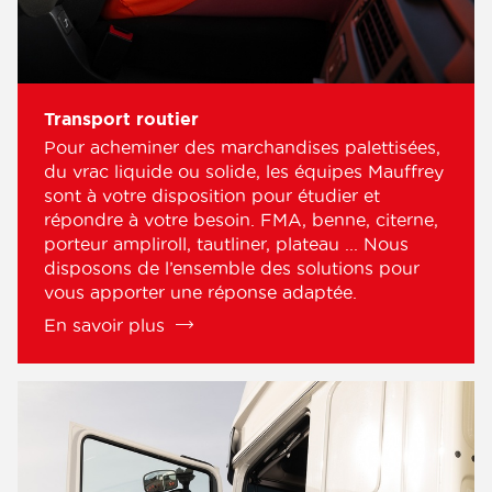
un service efficace et attentionné.
Transport routier
Pour acheminer des marchandises palettisées,
du vrac liquide ou solide, les équipes Mauffrey
sont à votre disposition pour étudier et
répondre à votre besoin. FMA, benne, citerne,
porteur ampliroll, tautliner, plateau ... Nous
disposons de l’ensemble des solutions pour
vous apporter une réponse adaptée.
En savoir plus