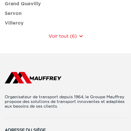
Grand Quevilly
Servon
Villeroy
Voir tout (6)
de
points
de
vente
de
FINANCIERE
MAUFFREY
Organisateur de transport depuis 1964, le Groupe Mauffrey
propose des solutions de transport innovantes et adaptées
aux besoins de ses clients.
ADRESSE DU SIÈGE