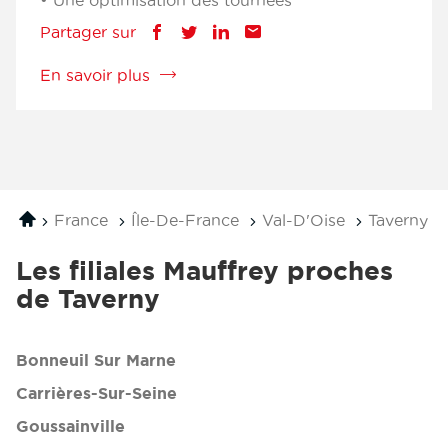
• Une optimisation des tournées
Partager sur
Lien
(ouvre
Lien
(ouvre
Lien
(ouvre
Lien
(ouvre
de
dans
de
dans
de
dans
de
dans
En savoir plus
à
partage
une
partage
une
partage
une
partage
une
propos
vers
nouvelle
vers
nouvelle
vers
nouvelle
vers
nouvelle
de
facebook
fenêtre)
twitter
fenêtre)
linkedin
fenêtre)
email
fenêtre)
la
publication
Ingénierie
et
Accueil
France
Île-De-France
Val-D'Oise
Taverny
conseil
(ouvre
Les filiales Mauffrey proches
dans
de Taverny
une
nouvelle
fenêtre)
Bonneuil Sur Marne
Carrières-Sur-Seine
Goussainville