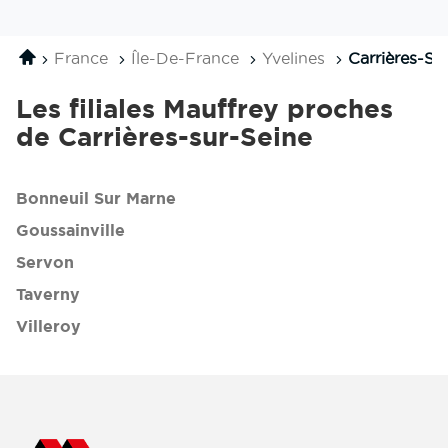
filiale
de
MAUFFREY
la
AMPLIROLL
filiale
Accueil
France
Île-De-France
Yvelines
Carrières-Su
MAUFFREY
SERVICES
AMPLIROLL
-
SERVICES
Les filiales Mauffrey proches
CARRIERES
-
de Carrières-sur-Seine
SUR
CARRIERES
SEINE
SUR
SEINE
Bonneuil Sur Marne
Goussainville
Servon
Taverny
Villeroy