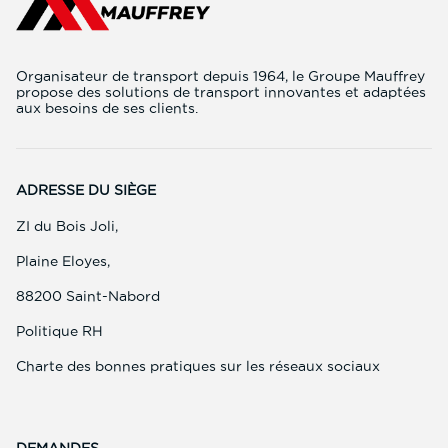
Organisateur de transport depuis 1964, le Groupe Mauffrey
propose des solutions de transport innovantes et adaptées
aux besoins de ses clients.
ADRESSE DU SIÈGE
ZI du Bois Joli,
Plaine Eloyes,
88200 Saint-Nabord
(ouvre
Politique RH
dans
une
(ouvre
Charte des bonnes pratiques sur les réseaux sociaux
nouvelle
dans
fenêtre)
une
nouvelle
fenêtre)