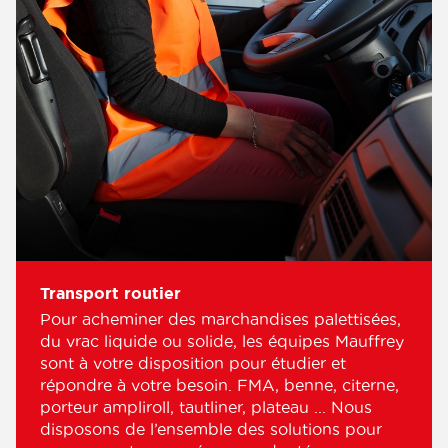
performance globale d'une société, le transport
contribue à fidéliser vos clients et à valoriser votre
image de marque. L’entreprises de transport
Transports Mauffrey Alsace située à Strasbourg vous
garantie une réactivité optimale et des prestations
de qualité.
L’avantage des solutions de transport à Strasbourg,
apportées par Transports Mauffrey Alsace pour votre
entreprise c’est de vous assurer un service efficace et
attentionné.
Transport routier
Pour acheminer des marchandises palettisées,
du vrac liquide ou solide, les équipes Mauffrey
sont à votre disposition pour étudier et
répondre à votre besoin. FMA, benne, citerne,
porteur ampliroll, tautliner, plateau ... Nous
disposons de l’ensemble des solutions pour