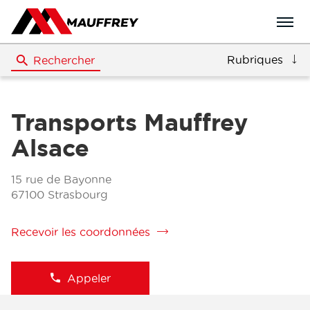
Menu
Rubriques
Rechercher
Transports Mauffrey
Alsace
15 rue de Bayonne
67100 Strasbourg
Recevoir les coordonnées
de
la
filiale
Transports
Appeler
Afficher
Mauffrey
le
Alsace
numéro