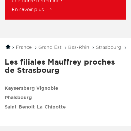
une durée déterminée.
En savoir plus
Accueil
France
Grand Est
Bas-Rhin
Strasbourg
T
Les filiales Mauffrey proches
de Strasbourg
Kaysersberg Vignoble
Phalsbourg
Saint-Benoit-La-Chipotte