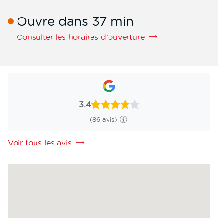
de
téléphone
Ouvre dans 37 min
de
la
Consulter les horaires d'ouverture
filiale
Transports
Mauffrey
Alsace
3.4
(86 avis)
Voir tous les avis