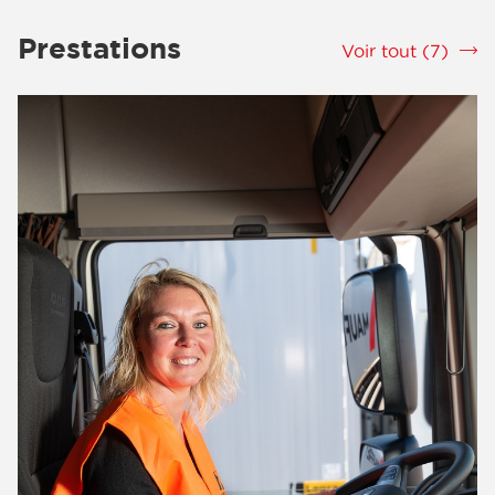
transport pour améliorer en permanence l'efficacité
et la productivité du service. Notamment dans le
Prestations
Voir tout (7)
srLabel
domaine industriel, l’entreprise de transport
Transports Mauffrey Alsace développe tout les
services nécéssaire aux transports ainsi qu’a
l’organisation de ceux-ci.
Nous nous occupons du transport de vos
marchandises à Strasbourg
Nous assurons un service de transport complet.
Ensemble, nous définissons la fréquence, les dates
et les horaires ajustés. Notre équipe de chauffeurs
récupèrent votre marchandise et la livrent à bon
port.
Services d’ingénieure et de conseil
Le transport et l'organisation sont des piliers de
votre activité qui contribuent majoritairement à
assurer la performance de votre entreprise et la
satisfaction de vos clients. Véritable levier de la