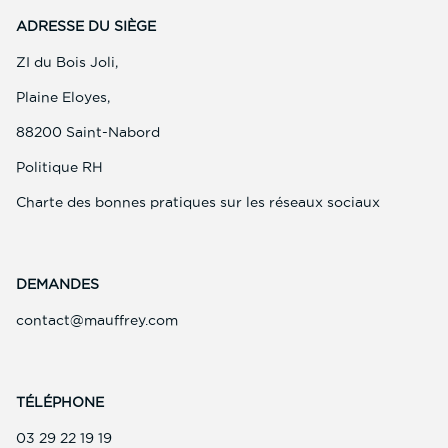
ADRESSE DU SIÈGE
ZI du Bois Joli,
Plaine Eloyes,
88200 Saint-Nabord
(ouvre
Politique RH
dans
une
(ouvre
Charte des bonnes pratiques sur les réseaux sociaux
nouvelle
dans
fenêtre)
une
nouvelle
fenêtre)
DEMANDES
(ouvre
contact@mauffrey.com
dans
une
nouvelle
fenêtre)
TÉLÉPHONE
(ouvre
03 29 22 19 19