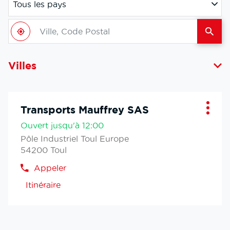
Tous les pays
Filtrer
par
Ville,
pays
À
,
Une
Code
proximité
trouver
filiale
Postal
une
Mauf
filiale
Villes
Mauffrey
Transports Mauffrey SAS
Filiale
Plus
:
d'opt
Ouvert jusqu'à 12:00
Pôle Industriel Toul Europe
54200 Toul
Appeler
Afficher
le
Itinéraire
jusqu'a
numéro
de
la
téléphone
filiale
de
Transports
la