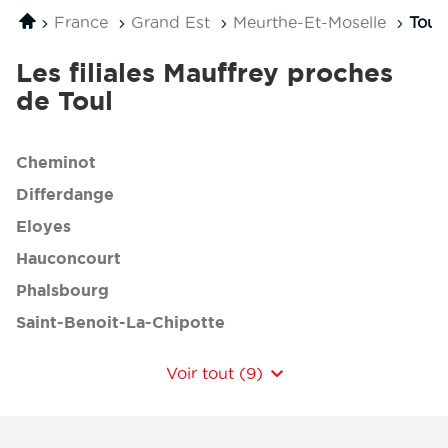
Mauffrey
filiale
Accueil
France
Grand Est
Meurthe-Et-Moselle
Toul
Transports
SAS
Mauffrey
SAS
Les filiales Mauffrey proches
de Toul
Cheminot
Differdange
Eloyes
Hauconcourt
Phalsbourg
Saint-Benoit-La-Chipotte
Voir tout (9)
de
points
de
vente