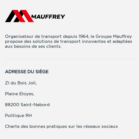
de
FINANCIERE
MAUFFREY
Organisateur de transport depuis 1964, le Groupe Mauffrey
propose des solutions de transport innovantes et adaptées
aux besoins de ses clients.
ADRESSE DU SIÈGE
ZI du Bois Joli,
Plaine Eloyes,
88200 Saint-Nabord
(ouvre
Politique RH
dans
une
(ouvre
Charte des bonnes pratiques sur les réseaux sociaux
nouvelle
dans
fenêtre)
une